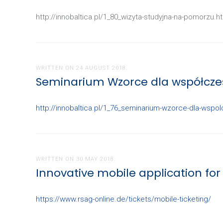
http://innobaltica.pl/1_80_wizyta-studyjna-na-pomorzu.h
WRITTEN ON
24 AUGUST 2018
.
Seminarium Wzorce dla współcze
http://innobaltica.pl/1_76_seminarium-wzorce-dla-wspo
WRITTEN ON
30 MAY 2018
.
Innovative mobile application for
https://www.rsag-online.de/tickets/mobile-ticketing/