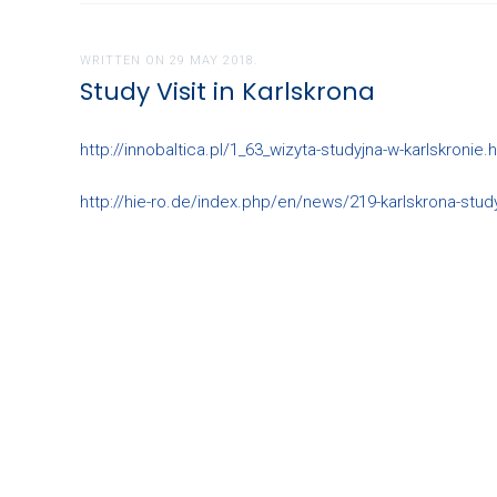
WRITTEN ON
29 MAY 2018
.
Study Visit in Karlskrona
http://innobaltica.pl/1_63_wizyta-studyjna-w-karlskronie.
http://hie-ro.de/index.php/en/news/219-karlskrona-study