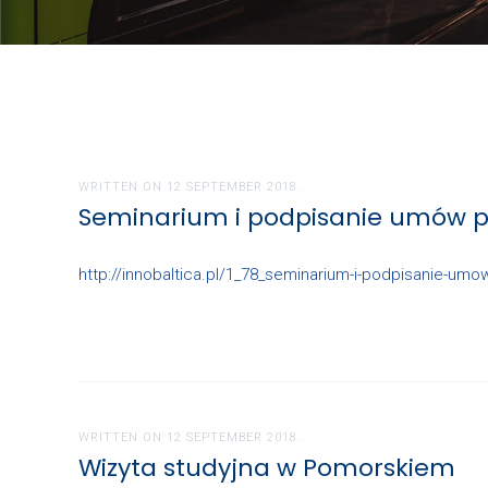
WRITTEN ON
12 SEPTEMBER 2018
.
Seminarium i podpisanie umów p
http://innobaltica.pl/1_78_seminarium-i-podpisanie-umo
WRITTEN ON
12 SEPTEMBER 2018
.
Wizyta studyjna w Pomorskiem